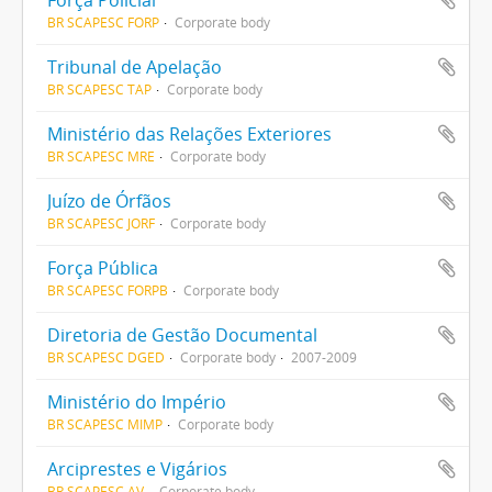
Força Policial
BR SCAPESC FORP
Corporate body
Tribunal de Apelação
BR SCAPESC TAP
Corporate body
Ministério das Relações Exteriores
BR SCAPESC MRE
Corporate body
Juízo de Órfãos
BR SCAPESC JORF
Corporate body
Força Pública
BR SCAPESC FORPB
Corporate body
Diretoria de Gestão Documental
BR SCAPESC DGED
Corporate body
2007-2009
Ministério do Império
BR SCAPESC MIMP
Corporate body
Arciprestes e Vigários
BR SCAPESC AV
Corporate body