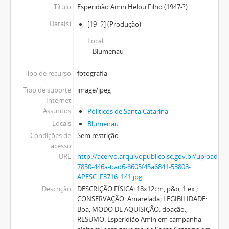
Título
Esperidião Amin Helou Filho (1947-?)
Data(s)
[19--?]
(Produção)
Local
Blumenau
Tipo de recurso
fotografia
Tipo de suporte
image/jpeg
Internet
Assuntos
Políticos de Santa Catarina
Locais
Blumenau
Condições de
Sem restrição
acesso
URL
http://acervo.arquivopublico.sc.gov.br/uploads
7850-446a-bad6-8605f45a6841-53808-
APESC_F3716_141.jpg
Descrição
DESCRIÇÃO FÍSICA: 18x12cm, p&b, 1 ex.;
CONSERVAÇÃO: Amarelada; LEGIBILIDADE:
Boa; MODO DE AQUISIÇÃO: doação.;
RESUMO: Esperidião Amin em campanha