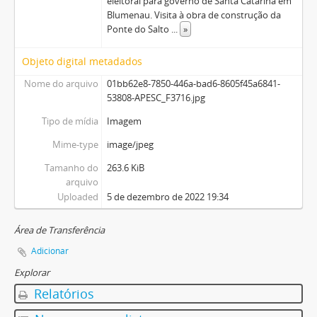
eleitoral para governo de Santa Catarina em
Blumenau. Visita à obra de construção da
Ponte do Salto
...
»
Objeto digital metadados
Nome do arquivo
01bb62e8-7850-446a-bad6-8605f45a6841-
53808-APESC_F3716.jpg
Tipo de mídia
Imagem
Mime-type
image/jpeg
Tamanho do
263.6 KiB
arquivo
Uploaded
5 de dezembro de 2022 19:34
Área de Transferência
Adicionar
Explorar
Relatórios