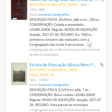
BR SCAPESC ICONO-APESC_F0878
Item
1964-1968
Parte de
Acervo Iconográfico
DESCRIÇÃO FÍSICA: 26x35cm, p&b e col., 230 ex.;
CONSERVAÇÃO: Colada e amarelada ;
LEGIBILIDADE: Regular; MODO DE AQUISIÇÃO:
doação, 2021-07-28.; RESUMO: Em 1930 os
primeiros contatos são realizados com a
Congregação das Irmãs Franciscanas
...
»
Congregação das Irmãs Franciscanas Missionárias
de Maria Auxiliadora
Escola de Educação Básica Bom Pastor
BR SCAPESC ICONO-APESC_F0878-
APESC_F0878_141
Item
[1965]
Parte de
Acervo Iconográfico
DESCRIÇÃO FÍSICA: 6,7x9,5cm, p&b, 1 ex.;
CONSERVAÇÃO: Boa e colada; LEGIBILIDADE:
Regular; MODO DE AQUISIÇÃO: doação, 2021-07-
28.; RESUMO: Vista parcial do município.
Congregação das Irmãs Franciscanas Missionárias