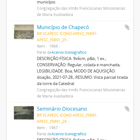
município.
Congregação das Irmãs Franciscanas Missionárias
de Maria Auxiliadora
Município de Chapecó
BR SCAPESC ICONO-APESC_F0891-
APESC_F0891_25
Item
1966
Parte de
Acervo Iconográfico
DESCRIÇÃO FÍSICA: 9x6cm, p&b, 1 ex.;
CONSERVAÇÃO: Regular, colada e manchada;
LEGIBILIDADE: Boa; MODO DE AQUISIÇÃO:
doação, 2021-07-28.; RESUMO: Vista parcial tirada
da torre da Catedral.
Congregação das Irmãs Franciscanas Missionárias
de Maria Auxiliadora
Seminário Diocesano
BR SCAPESC ICONO-APESC_F0891-
APESC_F0891_29
Item
1967
Parte de
Acervo Iconográfico
DESCRIÇÃO FÍSICA: 9x6cm, p&b, 1 ex.;