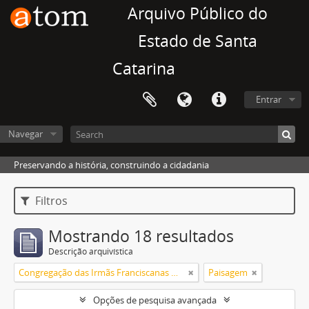
Arquivo Público do
Estado de Santa
Catarina
Entrar
Navegar
Preservando a história, construindo a cidadania
Filtros
Mostrando 18 resultados
Descrição arquivística
Congregação das Irmãs Franciscanas Missionárias de Maria Auxiliadora
Paisagem
Opções de pesquisa avançada