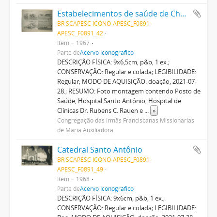
Estabelecimentos de saúde de Chapecó
BR SCAPESC ICONO-APESC_F0891-
APESC_F0891_42
Item
1967
Parte de
Acervo Iconográfico
DESCRIÇÃO FÍSICA: 9x6,5cm, p&b, 1 ex.;
CONSERVAÇÃO: Regular e colada; LEGIBILIDADE:
Regular; MODO DE AQUISIÇÃO: doação, 2021-07-
28.; RESUMO: Foto montagem contendo Posto de
Saúde, Hospital Santo Antônio, Hospital de
Clínicas Dr. Rubens C. Rauen e
...
»
Congregação das Irmãs Franciscanas Missionárias
de Maria Auxiliadora
Catedral Santo Antônio
BR SCAPESC ICONO-APESC_F0891-
APESC_F0891_49
Item
1968
Parte de
Acervo Iconográfico
DESCRIÇÃO FÍSICA: 9x6cm, p&b, 1 ex.;
CONSERVAÇÃO: Regular e colada; LEGIBILIDADE: