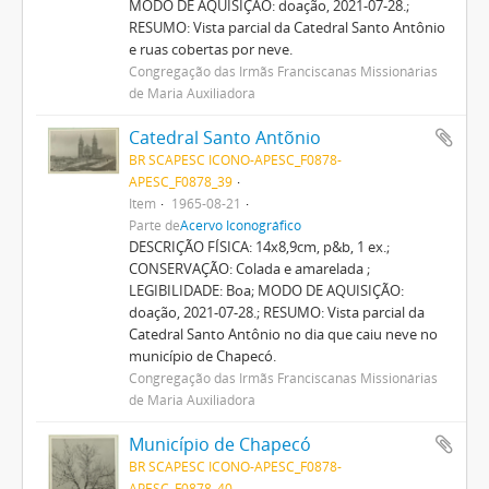
MODO DE AQUISIÇÃO: doação, 2021-07-28.;
RESUMO: Vista parcial da Catedral Santo Antônio
e ruas cobertas por neve.
Congregação das Irmãs Franciscanas Missionárias
de Maria Auxiliadora
Catedral Santo Antõnio
BR SCAPESC ICONO-APESC_F0878-
APESC_F0878_39
Item
1965-08-21
Parte de
Acervo Iconográfico
DESCRIÇÃO FÍSICA: 14x8,9cm, p&b, 1 ex.;
CONSERVAÇÃO: Colada e amarelada ;
LEGIBILIDADE: Boa; MODO DE AQUISIÇÃO:
doação, 2021-07-28.; RESUMO: Vista parcial da
Catedral Santo Antônio no dia que caiu neve no
município de Chapecó.
Congregação das Irmãs Franciscanas Missionárias
de Maria Auxiliadora
Município de Chapecó
BR SCAPESC ICONO-APESC_F0878-
APESC_F0878_40