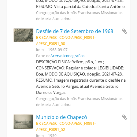
Boa; MODO DE AQUISIÇÃO: doação, 2021-07-28.;
RESUMO: Vista parcial da Catedral Santo Antônio.
Congregação das Irmãs Franciscanas Missionárias
de Maria Auxiliadora
Desfile de 7 de Setembro de 1968
BR SCAPESC ICONO-APESC_F0891-
APESC_F0891_50
Item
1968-09-07
Parte de
Acervo Iconográfico
DESCRIÇÃO FÍSICA: 9x6cm, p&b, 1 ex.;
CONSERVAÇÃO: Regular e colada; LEGIBILIDADE:
Boa; MODO DE AQUISIÇÃO: doação, 2021-07-28.;
RESUMO: Imagem registrada durante o desfile na
Avenida Getúlio Vargas, atual Avenida Getúlio
Dorneles Vargas.
Congregação das Irmãs Franciscanas Missionárias
de Maria Auxiliadora
Município de Chapecó
BR SCAPESC ICONO-APESC_F0891-
APESC_F0891_52
Item
1950