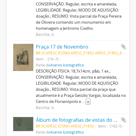
CONSERVAÇÃO: Regular, escrita e amarelada;
LEGIBILIDADE: Regular; MODO DE AQUISIÇÃO:
doação.; RESUMO: Vista parcial da Praça Pereira
de Oliveira contendo um monumento em
homenagem a Jerônimo Coelho.
Baschta, G.
Praça 17 de Novembro
BR SCAPESC ICONO-APESC_F1852-APESC_F1852_8
Item
[19--?]
Parte de
Acervo Iconográfico
DESCRIÇÃO FÍSICA: 18,7x14cm, p&b, 1 ex.;
CONSERVAÇÃO: Regular, escrita e amarelada;
LEGIBILIDADE: Regular; MODO DE AQUISIÇÃO:
doação.; RESUMO: Vista parcial da praça que
atualmente é a Praça Getúlio Vargas, localizada no
Centro de Florianópolis e
...
»
Baschta, G.
Álbum de fotografias de vistas do Estado de Santa Catharina em comemoração ao centenário da Independência do Brasil 1822-1922: Santa Catarina Interior
BR SCAPESC ICONO-APESC_F1853
Item
[192-?]
Parte de
Acervo Iconográfico