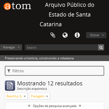
Arquivo Público do
Estado de Santa
Catarina
Entrar
Navegar
Preservando a história, construindo a cidadania
Filtros
Mostrando 12 resultados
Descrição arquivística
Baschta, G.
Paisagem
Opções de pesquisa avançada