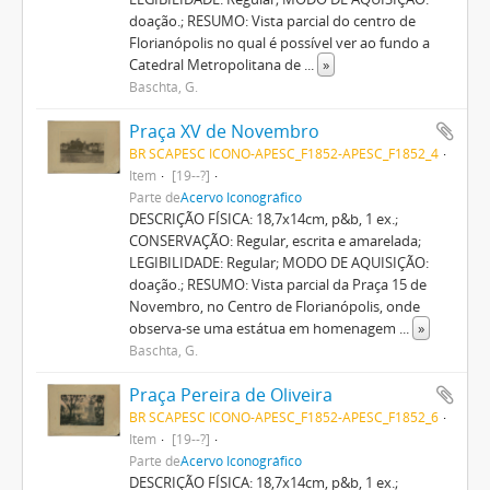
doação.; RESUMO: Vista parcial do centro de
Florianópolis no qual é possível ver ao fundo a
Catedral Metropolitana de
...
»
Baschta, G.
Praça XV de Novembro
BR SCAPESC ICONO-APESC_F1852-APESC_F1852_4
Item
[19--?]
Parte de
Acervo Iconográfico
DESCRIÇÃO FÍSICA: 18,7x14cm, p&b, 1 ex.;
CONSERVAÇÃO: Regular, escrita e amarelada;
LEGIBILIDADE: Regular; MODO DE AQUISIÇÃO:
doação.; RESUMO: Vista parcial da Praça 15 de
Novembro, no Centro de Florianópolis, onde
observa-se uma estátua em homenagem
...
»
Baschta, G.
Praça Pereira de Oliveira
BR SCAPESC ICONO-APESC_F1852-APESC_F1852_6
Item
[19--?]
Parte de
Acervo Iconográfico
DESCRIÇÃO FÍSICA: 18,7x14cm, p&b, 1 ex.;