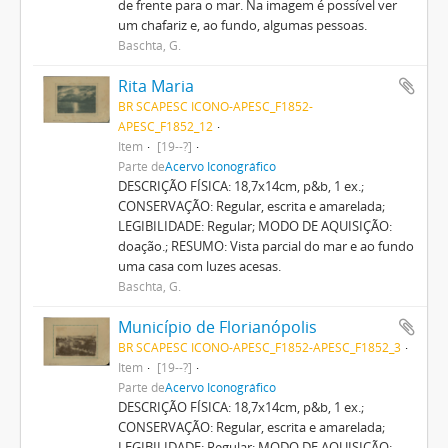
de frente para o mar. Na imagem é possível ver
um chafariz e, ao fundo, algumas pessoas.
Baschta, G.
Rita Maria
BR SCAPESC ICONO-APESC_F1852-
APESC_F1852_12
Item
[19--?]
Parte de
Acervo Iconográfico
DESCRIÇÃO FÍSICA: 18,7x14cm, p&b, 1 ex.;
CONSERVAÇÃO: Regular, escrita e amarelada;
LEGIBILIDADE: Regular; MODO DE AQUISIÇÃO:
doação.; RESUMO: Vista parcial do mar e ao fundo
uma casa com luzes acesas.
Baschta, G.
Município de Florianópolis
BR SCAPESC ICONO-APESC_F1852-APESC_F1852_3
Item
[19--?]
Parte de
Acervo Iconográfico
DESCRIÇÃO FÍSICA: 18,7x14cm, p&b, 1 ex.;
CONSERVAÇÃO: Regular, escrita e amarelada;
LEGIBILIDADE: Regular; MODO DE AQUISIÇÃO: