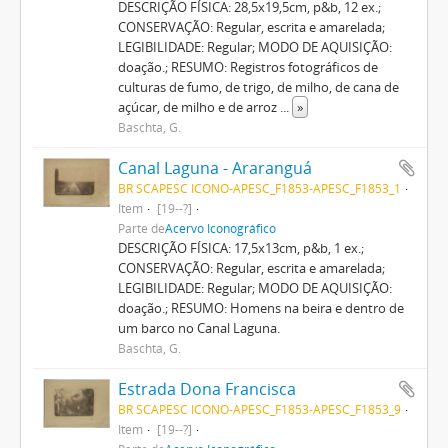
DESCRIÇÃO FÍSICA: 28,5x19,5cm, p&b, 12 ex.;
CONSERVAÇÃO: Regular, escrita e amarelada;
LEGIBILIDADE: Regular; MODO DE AQUISIÇÃO:
doação.; RESUMO: Registros fotográficos de
culturas de fumo, de trigo, de milho, de cana de
açúcar, de milho e de arroz
...
»
Baschta, G.
Canal Laguna - Araranguá
BR SCAPESC ICONO-APESC_F1853-APESC_F1853_1
Item
[19--?]
Parte de
Acervo Iconográfico
DESCRIÇÃO FÍSICA: 17,5x13cm, p&b, 1 ex.;
CONSERVAÇÃO: Regular, escrita e amarelada;
LEGIBILIDADE: Regular; MODO DE AQUISIÇÃO:
doação.; RESUMO: Homens na beira e dentro de
um barco no Canal Laguna.
Baschta, G.
Estrada Dona Francisca
BR SCAPESC ICONO-APESC_F1853-APESC_F1853_9
Item
[19--?]