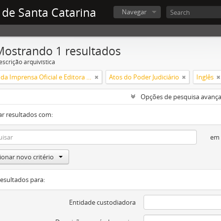
 de Santa Catarina
Navegar
Mostrando 1 resultados
escrição arquivística
Diretoria da Imprensa Oficial e Editora de Santa Catarina
Atos do Poder Judiciário
Inglês
Opções de pesquisa avanç
ar resultados com:
em
ionar novo critério
resultados para:
Entidade custodiadora