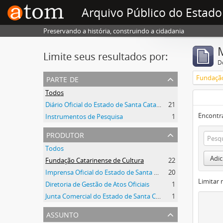
Arquivo Público do Estado
Preservando a história, construindo a cidadania
Limite seus resultados por:
D
parte de
Fundação
Todos
Diário Oficial do Estado de Santa Catarina
21
Encontr
Instrumentos de Pesquisa
1
produtor
Todos
Adic
Fundação Catarinense de Cultura
22
Imprensa Oficial do Estado de Santa Catarina
20
Limitar 
Diretoria de Gestão de Atos Oficiais
1
Junta Comercial do Estado de Santa Catarina
1
assunto