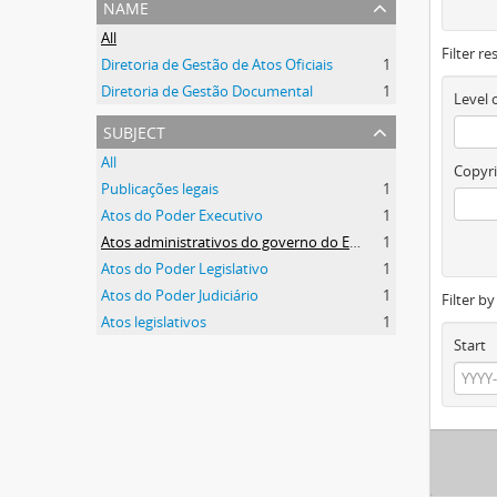
name
All
Filter re
Diretoria de Gestão de Atos Oficiais
1
Diretoria de Gestão Documental
1
Level 
subject
All
Copyri
Publicações legais
1
Atos do Poder Executivo
1
Atos administrativos do governo do Estado
1
Atos do Poder Legislativo
1
Atos do Poder Judiciário
1
Filter b
Atos legislativos
1
Start