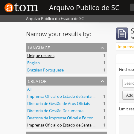
Arquivo Publico de SC
Arquivo Publico do Estado de SC
Narrow your results by:
Ar
language
Unique records
1
English
1
Find res
Brazilian Portuguese
1
creator
All
Add 
Imprensa Oficial do Estado de Santa Catarina
1
Diretoria de Gestão de Atos Oficiais
1
Limit res
Diretoria de Gestão Documental
1
Diretoria da Imprensa Oficial e Editora de Santa Catarina
1
Imprensa Oficial do Estado de Santa Catarina S/A
1