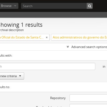
Browse
Showing 1 results
chival description
Imprensa Oficial do Estado de Santa Catarina S/A
Advanced search option
ults with:
in
new criteria
ults to:
Repository