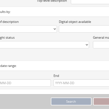
Top-level description
sults by:
of description
Digital object available
ght status
General ma
y date range:
End