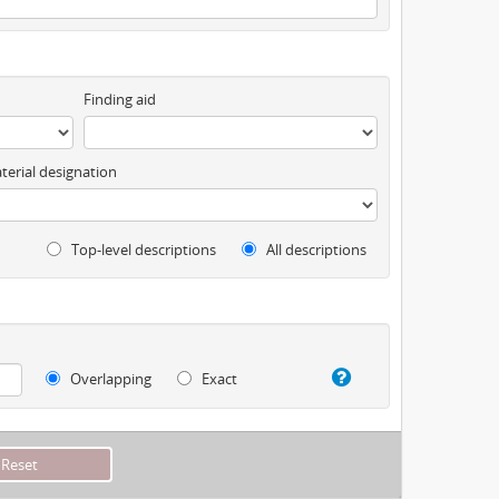
Finding aid
terial designation
Top-level descriptions
All descriptions
Overlapping
Exact