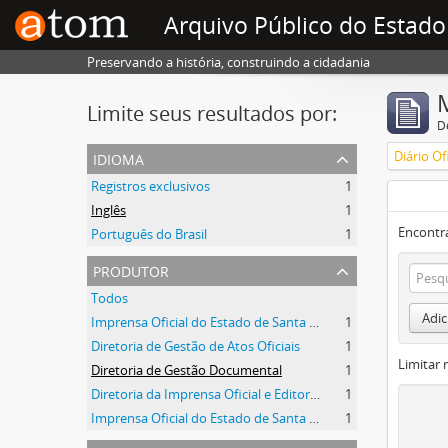
Arquivo Público do Estado
Preservando a história, construindo a cidadania
Limite seus resultados por:
D
idioma
Registros exclusivos
1
Inglês
1
Encontr
Português do Brasil
1
produtor
Todos
Adic
Imprensa Oficial do Estado de Santa Catarina
1
Diretoria de Gestão de Atos Oficiais
1
Limitar 
Diretoria de Gestão Documental
1
Diretoria da Imprensa Oficial e Editora de Santa Catarina
1
Imprensa Oficial do Estado de Santa Catarina S/A
1