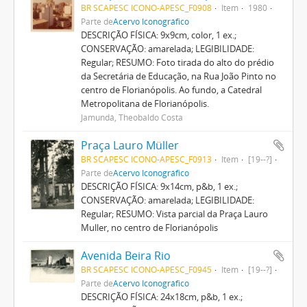
BR SCAPESC ICONO-APESC_F0908
Item
1980
Parte de
Acervo Iconográfico
DESCRIÇÃO FÍSICA: 9x9cm, color, 1 ex.;
CONSERVAÇÃO: amarelada; LEGIBILIDADE:
Regular; RESUMO: Foto tirada do alto do prédio
da Secretária de Educação, na Rua João Pinto no
centro de Florianópolis. Ao fundo, a Catedral
Metropolitana de Florianópolis.
Jamundá, Theobaldo Costa
Praça Lauro Müller
BR SCAPESC ICONO-APESC_F0913
Item
[19--?]
Parte de
Acervo Iconográfico
DESCRIÇÃO FÍSICA: 9x14cm, p&b, 1 ex.;
CONSERVAÇÃO: amarelada; LEGIBILIDADE:
Regular; RESUMO: Vista parcial da Praça Lauro
Muller, no centro de Florianópolis
Avenida Beira Rio
BR SCAPESC ICONO-APESC_F0945
Item
[19--?]
Parte de
Acervo Iconográfico
DESCRIÇÃO FÍSICA: 24x18cm, p&b, 1 ex.;