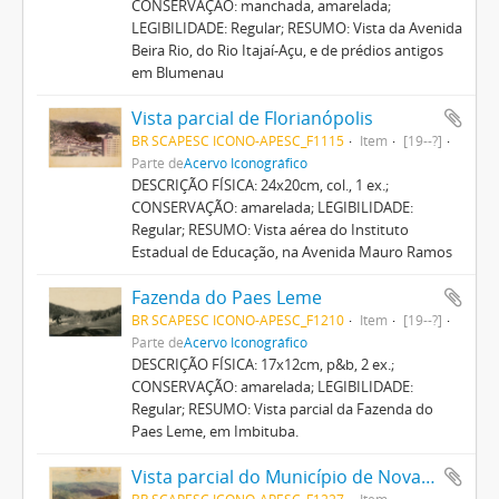
CONSERVAÇÃO: manchada, amarelada;
LEGIBILIDADE: Regular; RESUMO: Vista da Avenida
Beira Rio, do Rio Itajaí-Açu, e de prédios antigos
em Blumenau
Vista parcial de Florianópolis
BR SCAPESC ICONO-APESC_F1115
Item
[19--?]
Parte de
Acervo Iconográfico
DESCRIÇÃO FÍSICA: 24x20cm, col., 1 ex.;
CONSERVAÇÃO: amarelada; LEGIBILIDADE:
Regular; RESUMO: Vista aérea do Instituto
Estadual de Educação, na Avenida Mauro Ramos
Fazenda do Paes Leme
BR SCAPESC ICONO-APESC_F1210
Item
[19--?]
Parte de
Acervo Iconográfico
DESCRIÇÃO FÍSICA: 17x12cm, p&b, 2 ex.;
CONSERVAÇÃO: amarelada; LEGIBILIDADE:
Regular; RESUMO: Vista parcial da Fazenda do
Paes Leme, em Imbituba.
Vista parcial do Município de Nova Trento
BR SCAPESC ICONO-APESC_F1227
Item