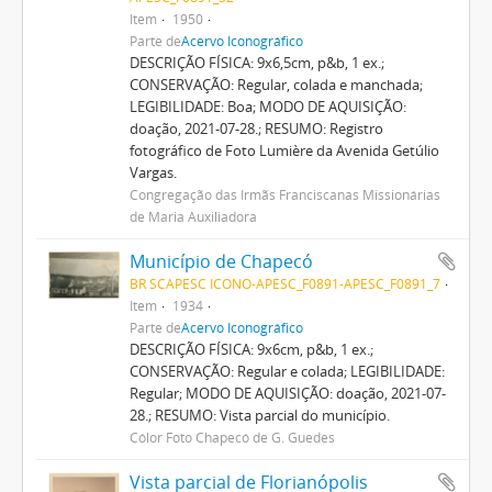
Item
1950
Parte de
Acervo Iconográfico
DESCRIÇÃO FÍSICA: 9x6,5cm, p&b, 1 ex.;
CONSERVAÇÃO: Regular, colada e manchada;
LEGIBILIDADE: Boa; MODO DE AQUISIÇÃO:
doação, 2021-07-28.; RESUMO: Registro
fotográfico de Foto Lumière da Avenida Getúlio
Vargas.
Congregação das Irmãs Franciscanas Missionárias
de Maria Auxiliadora
Município de Chapecó
BR SCAPESC ICONO-APESC_F0891-APESC_F0891_7
Item
1934
Parte de
Acervo Iconográfico
DESCRIÇÃO FÍSICA: 9x6cm, p&b, 1 ex.;
CONSERVAÇÃO: Regular e colada; LEGIBILIDADE:
Regular; MODO DE AQUISIÇÃO: doação, 2021-07-
28.; RESUMO: Vista parcial do município.
Cólor Foto Chapecó de G. Guedes
Vista parcial de Florianópolis