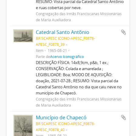
RESUMO: Vista parcial da Catedral Santo Antônio
e ruas cobertas por neve.
Congregação das Irmãs Franciscanas Missionárias
de Maria Auxiliadora
Catedral Santo Antõnio
BR SCAPESC ICONO-APESC_F0878-
APESC_F0878_39
Item
1965-08-21
Parte de
Acervo Iconográfico
DESCRIÇÃO FÍSICA: 14x8,9cm, p&b, 1 ex.;
CONSERVAÇÃO: Colada e amarelada ;
LEGIBILIDADE: Boa; MODO DE AQUISIÇÃO:
doação, 2021-07-28.; RESUMO: Vista parcial da
Catedral Santo Antônio no dia que caiu neve no
município de Chapecó.
Congregação das Irmãs Franciscanas Missionárias
de Maria Auxiliadora
Município de Chapecó
BR SCAPESC ICONO-APESC_F0878-
APESC_F0878_40
Item
1965-08-21