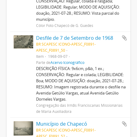
CONSERVAÇÃO: Regular, colada e rasgada;
LEGIBILIDADE: Regular; MODO DE AQUISIÇÃO:
doação, 2021-07-28.; RESUMO: Vista parcial do
município.
Cólor Foto Chapecó de G. Guedes
Desfile de 7 de Setembro de 1968
BR SCAPESC ICONO-APESC_F0891-
APESC_F0891_50
Item
1968-09-07
Parte de
Acervo Iconográfico
DESCRIÇÃO FÍSICA: 9x6cm, p&b, 1 ex.;
CONSERVAÇÃO: Regular e colada; LEGIBILIDADE:
Boa; MODO DE AQUISIÇÃO: doação, 2021-07-28.;
RESUMO: Imagem registrada durante o desfile na
Avenida Getúlio Vargas, atual Avenida Getúlio
Dorneles Vargas.
Congregação das Irmãs Franciscanas Missionárias
de Maria Auxiliadora
Município de Chapecó
BR SCAPESC ICONO-APESC_F0891-
APESC_F0891_52