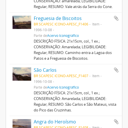
CONSERVAÇÃO: amarelada; LEGIBILIDADE:
Regular; RESUMO: Vale atrás da Serra do Cone.
Freguesia de Biscoitos
BR SCAPESC ICONO-APESC_F1406
Item
1996-10-08
Parte de
Acervo Iconográfico
DESCRIÇÃO FÍSICA: 21x15cm, col., 1 ex.;
CONSERVAÇÃO: Amarelada; LEGIBILIDADE:
Regular; RESUMO: Caminho entra a Lagoa dos
Patos e a Freguesia de Biscoitos.
São Carlos
BR SCAPESC ICONO-APESC_F1407
Item
1996-10-08
Parte de
Acervo Iconográfico
DESCRIÇÃO FÍSICA: 21x15cm, col., 1 ex.;
CONSERVAÇÃO: Amarelada; LEGIBILIDADE:
Regular; RESUMO: São Carlos e São Mateus, vista
do Pico das Cruzinhas.
Angra do Heroísmo
BR SCAPESC ICONO-APESC_F1408
Item