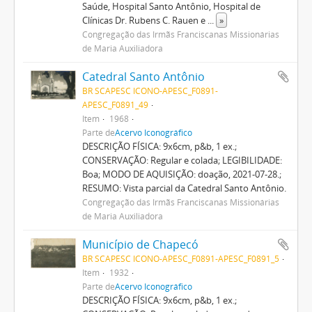
Saúde, Hospital Santo Antônio, Hospital de
Clínicas Dr. Rubens C. Rauen e
...
»
Congregação das Irmãs Franciscanas Missionárias
de Maria Auxiliadora
Catedral Santo Antônio
BR SCAPESC ICONO-APESC_F0891-
APESC_F0891_49
Item
1968
Parte de
Acervo Iconográfico
DESCRIÇÃO FÍSICA: 9x6cm, p&b, 1 ex.;
CONSERVAÇÃO: Regular e colada; LEGIBILIDADE:
Boa; MODO DE AQUISIÇÃO: doação, 2021-07-28.;
RESUMO: Vista parcial da Catedral Santo Antônio.
Congregação das Irmãs Franciscanas Missionárias
de Maria Auxiliadora
Município de Chapecó
BR SCAPESC ICONO-APESC_F0891-APESC_F0891_5
Item
1932
Parte de
Acervo Iconográfico
DESCRIÇÃO FÍSICA: 9x6cm, p&b, 1 ex.;