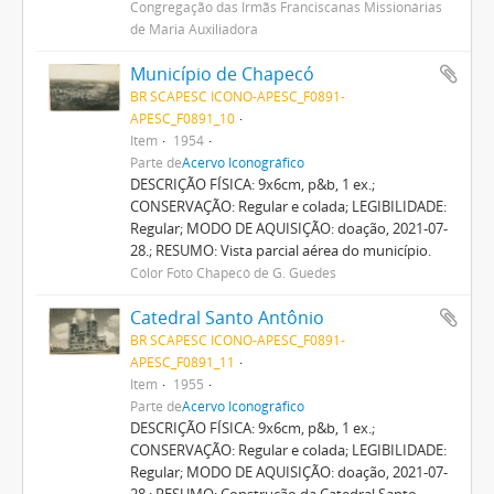
Congregação das Irmãs Franciscanas Missionárias
de Maria Auxiliadora
Município de Chapecó
BR SCAPESC ICONO-APESC_F0891-
APESC_F0891_10
Item
1954
Parte de
Acervo Iconográfico
DESCRIÇÃO FÍSICA: 9x6cm, p&b, 1 ex.;
CONSERVAÇÃO: Regular e colada; LEGIBILIDADE:
Regular; MODO DE AQUISIÇÃO: doação, 2021-07-
28.; RESUMO: Vista parcial aérea do município.
Cólor Foto Chapecó de G. Guedes
Catedral Santo Antônio
BR SCAPESC ICONO-APESC_F0891-
APESC_F0891_11
Item
1955
Parte de
Acervo Iconográfico
DESCRIÇÃO FÍSICA: 9x6cm, p&b, 1 ex.;
CONSERVAÇÃO: Regular e colada; LEGIBILIDADE:
Regular; MODO DE AQUISIÇÃO: doação, 2021-07-
28.; RESUMO: Construção da Catedral Santo