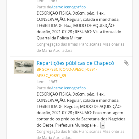
Item
1967
Parte de
Acervo Iconográfico
DESCRIÇÃO FÍSICA: 9x6cm, p&b, 1 ex.;
CONSERVAÇÃO: Regular, colada e manchada;
LEGIBILIDADE: Boa; MODO DE AQUISIÇÃO:
doação, 2021-07-28.; RESUMO: Vista frontal do
Quartel da Polícia Militar.
Congregação das Irmãs Franciscanas Missionárias
de Maria Auxiliadora
Repartições públicas de Chapecó
BR SCAPESC ICONO-APESC_F0891-
APESC_F0891_39
Item
1967
Parte de
Acervo Iconográfico
DESCRIÇÃO FÍSICA: 9x6cm, p&b, 1 ex.;
CONSERVAÇÃO: Regular, colada e manchada;
LEGIBILIDADE: Regular; MODO DE AQUISIÇÃO:
doação, 2021-07-28.; RESUMO: Foto montagem
contendo os prédios da Secretaria dos Negócios
do Oeste, Prefeitura Municipal e
...
»
Congregação das Irmãs Franciscanas Missionárias
de Maria Auxiliadora