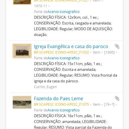
1970-11
Parte de
Acervo Iconográfico
DESCRIÇÃO FÍSICA: 12x9cm, col., 1 ex.;
CONSERVAÇÃO: Escrita, rasgada e amarelada;
LEGIBILIDADE: Regular; MODO DE AQUISIÇÃO:
doação.
Igreja Evangélica e casa do paroco
BR SCAPESC ICONO-APESC_F1332
Item
[1900]
Parte de
Acervo Iconográfico
DESCRIÇÃO FÍSICA: 15x11cm, p&b, 1 ex.;
CONSERVAÇÃO: Escrita e amarelada;
LEGIBILIDADE: Regular; RESUMO: Vista frontal da
igreja e da casa do pároco.
Currlin, Eugen
Fazenda do Paes Leme
BR SCAPESC ICONO-APESC_F1375
Item
[19--?]
Parte de
Acervo Iconográfico
DESCRIÇÃO FÍSICA: 16x11cm, p&b, 1 ex.;
CONSERVAÇÃO: amarelada; LEGIBILIDADE:
Regular; RESUMO: Vista parcial da Fazenda do