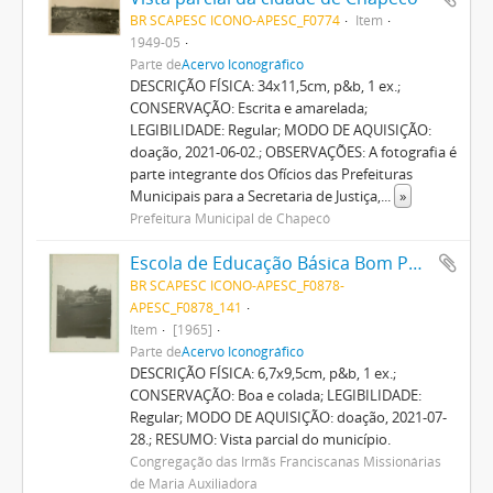
BR SCAPESC ICONO-APESC_F0774
Item
1949-05
Parte de
Acervo Iconográfico
DESCRIÇÃO FÍSICA: 34x11,5cm, p&b, 1 ex.;
CONSERVAÇÃO: Escrita e amarelada;
LEGIBILIDADE: Regular; MODO DE AQUISIÇÃO:
doação, 2021-06-02.; OBSERVAÇÕES: A fotografia é
parte integrante dos Ofícios das Prefeituras
Municipais para a Secretaria de Justiça,
...
»
Prefeitura Municipal de Chapecó
Escola de Educação Básica Bom Pastor
BR SCAPESC ICONO-APESC_F0878-
APESC_F0878_141
Item
[1965]
Parte de
Acervo Iconográfico
DESCRIÇÃO FÍSICA: 6,7x9,5cm, p&b, 1 ex.;
CONSERVAÇÃO: Boa e colada; LEGIBILIDADE:
Regular; MODO DE AQUISIÇÃO: doação, 2021-07-
28.; RESUMO: Vista parcial do município.
Congregação das Irmãs Franciscanas Missionárias
de Maria Auxiliadora