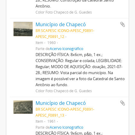
Antônio.
Cólor Foto Chapecó de G. Guedes
Município de Chapecó
BR SCAPESC ICONO-APESC_F0891-
APESC_F0891_12
Item
1960
Parte de
Acervo Iconográfico
DESCRIÇÃO FÍSICA: 8x6cm, p&b, 1 ex.;
CONSERVAÇÃO: Regular e colada; LEGIBILIDADE:
Regular; MODO DE AQUISIÇÃO: doação, 2021-07-
28.; RESUMO: Vista parcial do município. Na
imagem é possível ver a foto da Catedral de Santo
Antônio ao fundo.
Cólor Foto Chapecó de G. Guedes
Município de Chapecó
BR SCAPESC ICONO-APESC_F0891-
APESC_F0891_13
Item
1961
Parte de
Acervo Iconográfico
DESCRIÇÃO FÍSICA: 9x6cm, p&b, 1 ex.;