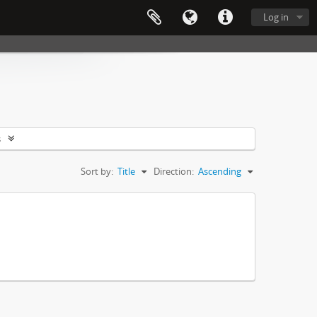
Log in
s
Sort by:
Title
Direction:
Ascending