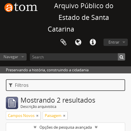
Arquivo Público do
Estado de Santa
Catarina
Entrar
Navegar
Preservando a história, construindo a cidadania
Filtros
Mostrando 2 resultados
Descrição arquivística
Campos Novos
Paisagem
Opções de pesquisa avançada