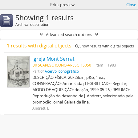
Print preview
Close
Showing 1 results
Archival description
Advanced search options
1 results with digital objects
Show results with digital objects
Igreja Mont Serrat
BR SCAPESC ICONO-APESC_F5050
Item
1983
Part of
Acervo Iconográfico
DESCRIÇÃO FÍSICA: 20x28cm, p&b, 1 ex.;
CONSERVAÇÃO: Amarelada ; LEGIBILIDADE: Regular;
MODO DE AQUISIÇÃO: doação, 1999-05-26.; RESUMO:
Reprodução do desenho de J. Andrett, selecionado pela
promoção Jornal Galera da Ilha.
Andrett, J.