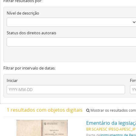
Filtrar resultados por:
Nível de descrição
Status dos direitos autorais
Filtrar por intervalo de datas:
Iniciar
Fi
1 resultados com objetos digitais
Mostrar os resultados com 
Ementário da legisla
BR SCAPESC IPESQ-APESC_IP
Parte de
Instrumentos de Pes