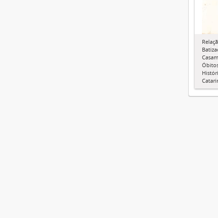
Relaçã
Batiza
Casam
Óbitos
Histór
Catari