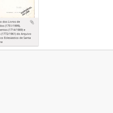
o dos Livros de
dos (1751/1999),
entos (1714/1989) e
 (1772/1961) do Arquivo
ico Eclesiástico de Santa
na