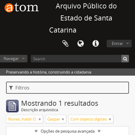
Arquivo Público do
Estado de Santa
Catarina
Entrar
Navegar
Preservando a história, construindo a cidadania
Filtros
Mostrando 1 resultados
Descrição arquivística
Nunes, Valdir O.
Gaspar
Com objetos digitais
Opções de pesquisa avançada