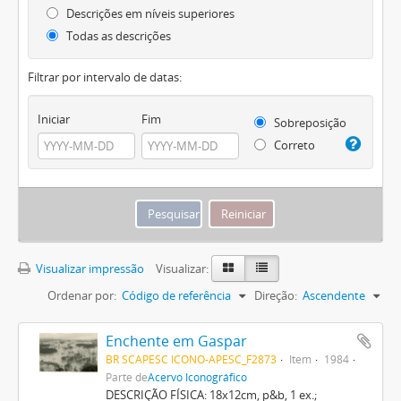
Descrições em níveis superiores
Todas as descrições
Filtrar por intervalo de datas:
Iniciar
Fim
Sobreposição
Correto
Visualizar impressão
Visualizar:
Ordenar por:
Código de referência
Direção:
Ascendente
Enchente em Gaspar
BR SCAPESC ICONO-APESC_F2873
Item
1984
Parte de
Acervo Iconográfico
DESCRIÇÃO FÍSICA: 18x12cm, p&b, 1 ex.;