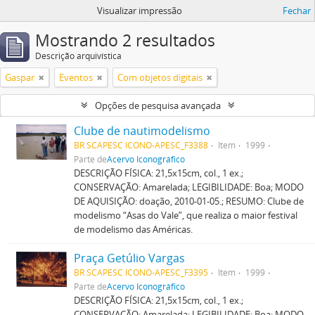
Visualizar impressão
Fechar
Mostrando 2 resultados
Descrição arquivística
Gaspar
Eventos
Com objetos digitais
Opções de pesquisa avançada
Clube de nautimodelismo
BR SCAPESC ICONO-APESC_F3388
Item
1999
Parte de
Acervo Iconográfico
DESCRIÇÃO FÍSICA: 21,5x15cm, col., 1 ex.;
CONSERVAÇÃO: Amarelada; LEGIBILIDADE: Boa; MODO
DE AQUISIÇÃO: doação, 2010-01-05.; RESUMO: Clube de
modelismo “Asas do Vale”, que realiza o maior festival
de modelismo das Américas.
Praça Getúlio Vargas
BR SCAPESC ICONO-APESC_F3395
Item
1999
Parte de
Acervo Iconográfico
DESCRIÇÃO FÍSICA: 21,5x15cm, col., 1 ex.;
CONSERVAÇÃO: Amarelada; LEGIBILIDADE: Boa; MODO