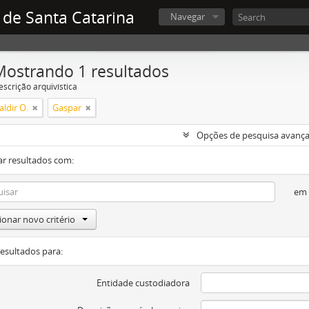
 de Santa Catarina
Navegar
Mostrando 1 resultados
escrição arquivística
ldir O.
Gaspar
Opções de pesquisa avanç
ar resultados com:
em
ionar novo critério
resultados para:
Entidade custodiadora