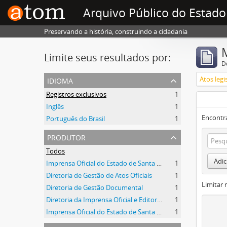
Arquivo Público do Estado
Preservando a história, construindo a cidadania
Limite seus resultados por:
D
idioma
Atos legi
Registros exclusivos
1
Inglês
1
Encontr
Português do Brasil
1
produtor
Todos
Adic
Imprensa Oficial do Estado de Santa Catarina
1
Diretoria de Gestão de Atos Oficiais
1
Limitar 
Diretoria de Gestão Documental
1
Diretoria da Imprensa Oficial e Editora de Santa Catarina
1
Imprensa Oficial do Estado de Santa Catarina S/A
1