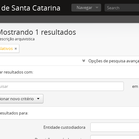
 de Santa Catarina
Navegar
Mostrando 1 resultados
escrição arquivística
slativos
Opções de pesquisa avanç
ar resultados com:
em
ionar novo critério
resultados para:
Entidade custodiadora