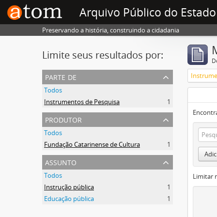
Arquivo Público do Estado
Preservando a história, construindo a cidadania
Limite seus resultados por:
D
parte de
Instrume
Todos
Instrumentos de Pesquisa
1
Encontr
produtor
Todos
Fundação Catarinense de Cultura
1
Adic
assunto
Todos
Limitar 
Instrução pública
1
Educação pública
1