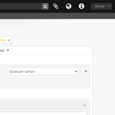
Entrar
blica
ada