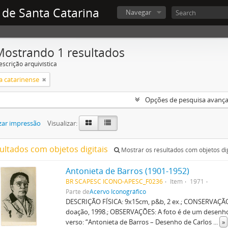
 de Santa Catarina
Navegar
Mostrando 1 resultados
escrição arquivística
a catarinense
Opções de pesquisa avanç
zar impressão
Visualizar:
sultados com objetos digitais
Mostrar os resultados com objetos dig
Antonieta de Barros (1901-1952)
BR SCAPESC ICONO-APESC_F0236
Item
1971
Parte de
Acervo Iconográfico
DESCRIÇÃO FÍSICA: 9x15cm, p&b, 2 ex.; CONSERVAÇÃ
doação, 1998.; OBSERVAÇÕES: A foto é de um desenho
verso: “Antonieta de Barros – Desenho de Carlos
...
»