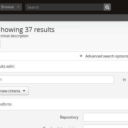
Browse
Showing 37 results
chival description
Advanced search option
ults with:
in
new criteria
ults to:
Repository