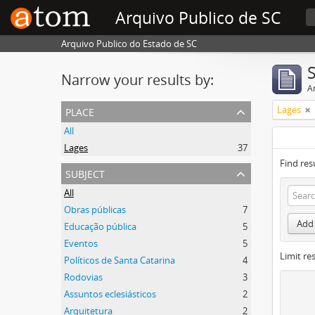
Arquivo Publico de SC
Arquivo Publico do Estado de SC
Narrow your results by:
Ar
place
Lages
All
Lages
37
Find res
subject
All
Obras públicas
7
Add 
Educação pública
5
Eventos
5
Limit res
Políticos de Santa Catarina
4
Rodovias
3
Assuntos eclesiásticos
2
Arquitetura
2