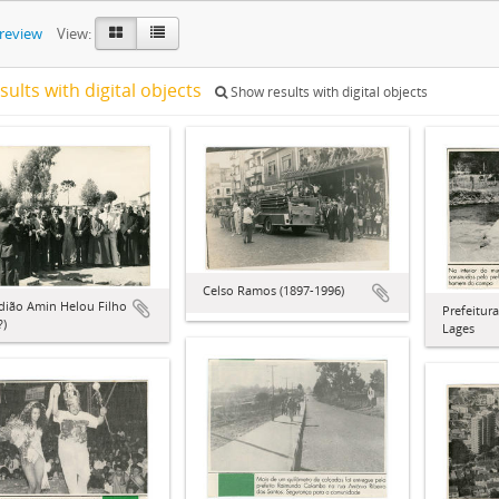
preview
View:
sults with digital objects
Show results with digital objects
Celso Ramos (1897-1996)
dião Amin Helou Filho
Prefeitur
?)
Lages