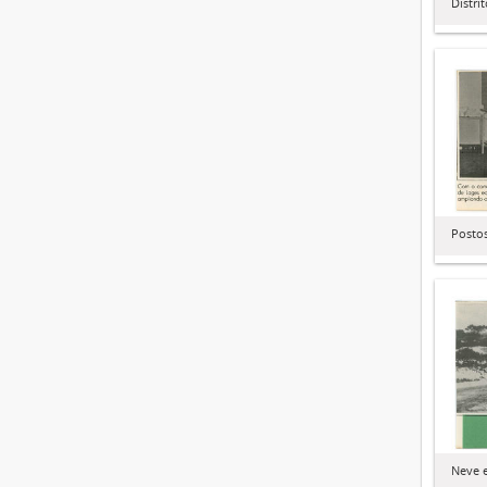
Distri
Posto
Neve 