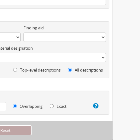
Finding aid
terial designation
Top-level descriptions
All descriptions
Overlapping
Exact