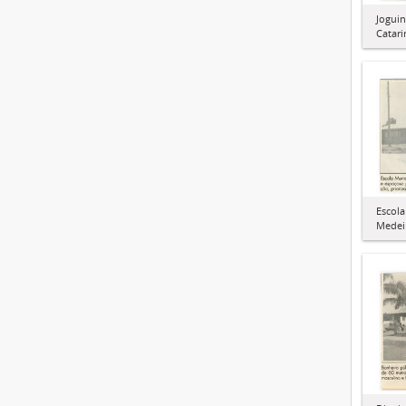
Joguin
Catari
Escola
Medei