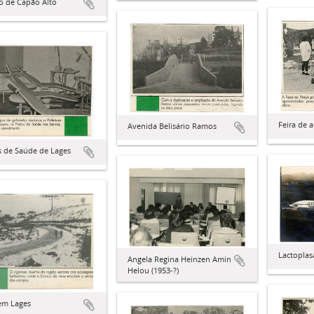
to de Capão Alto
Feira de 
Avenida Belisário Ramos
s de Saúde de Lages
Lactoplas
Angela Regina Heinzen Amin
Helou (1953-?)
em Lages