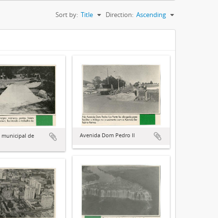
Sort by:
Title
Direction:
Ascending
Avenida Dom Pedro II
a municipal de