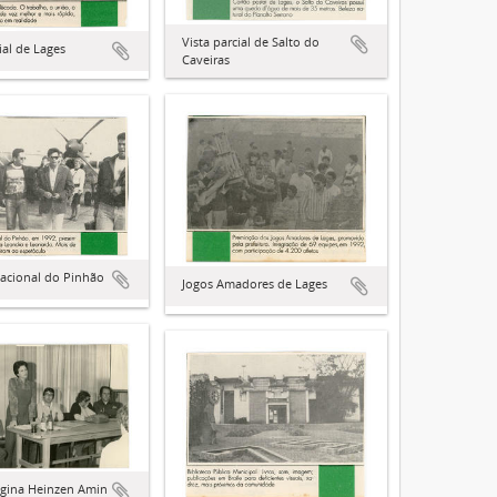
Vista parcial de Salto do
ial de Lages
Caveiras
Nacional do Pinhão
Jogos Amadores de Lages
egina Heinzen Amin