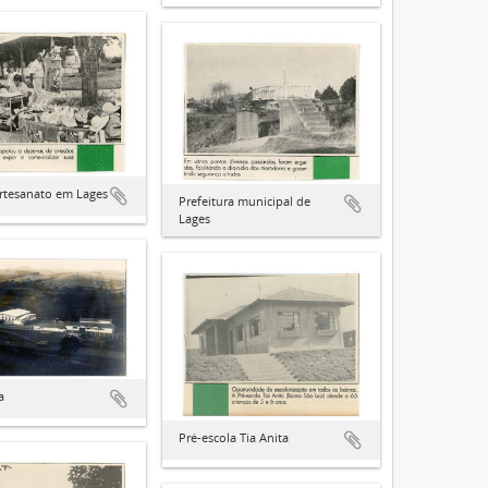
artesanato em Lages
Prefeitura municipal de
Lages
a
Pré-escola Tia Anita