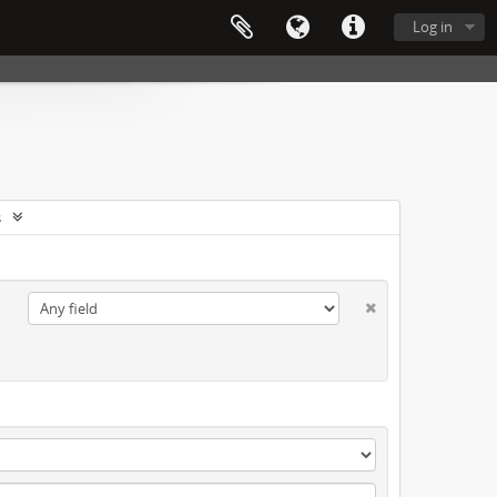
Log in
s