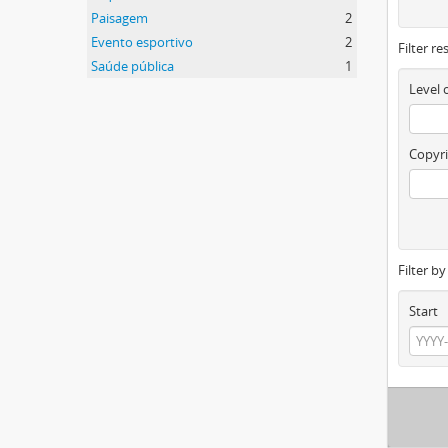
Paisagem
2
Evento esportivo
2
Filter re
Saúde pública
1
Level 
Copyri
Filter b
Start