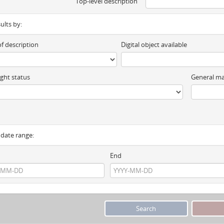
Top-level description
sults by:
of description
Digital object available
ght status
General ma
y date range:
End