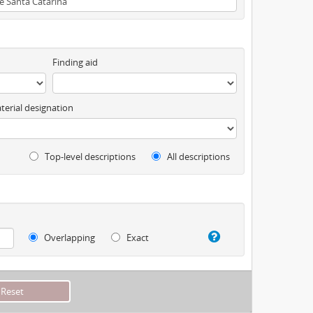
Finding aid
terial designation
Top-level descriptions
All descriptions
Overlapping
Exact