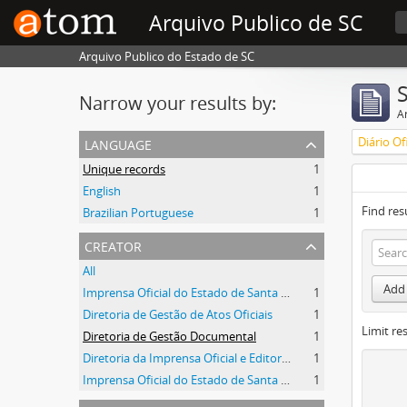
Arquivo Publico de SC
Arquivo Publico do Estado de SC
Narrow your results by:
Ar
language
Unique records
1
English
1
Find res
Brazilian Portuguese
1
creator
All
Add 
Imprensa Oficial do Estado de Santa Catarina
1
Diretoria de Gestão de Atos Oficiais
1
Limit res
Diretoria de Gestão Documental
1
Diretoria da Imprensa Oficial e Editora de Santa Catarina
1
Imprensa Oficial do Estado de Santa Catarina S/A
1