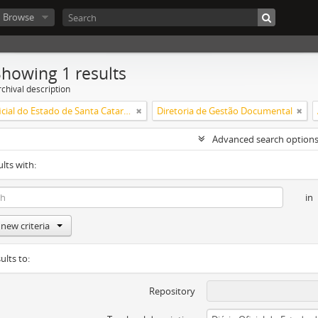
Browse
Showing 1 results
chival description
Diário Oficial do Estado de Santa Catarina
Diretoria de Gestão Documental
Advanced search option
ults with:
in
new criteria
ults to:
Repository