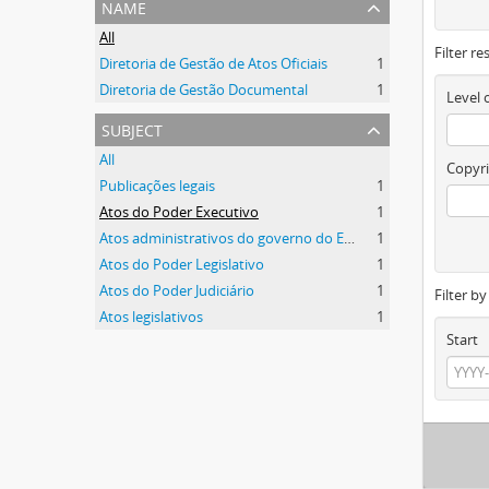
name
All
Filter re
Diretoria de Gestão de Atos Oficiais
1
Diretoria de Gestão Documental
1
Level 
subject
All
Copyri
Publicações legais
1
Atos do Poder Executivo
1
Atos administrativos do governo do Estado
1
Atos do Poder Legislativo
1
Atos do Poder Judiciário
1
Filter b
Atos legislativos
1
Start