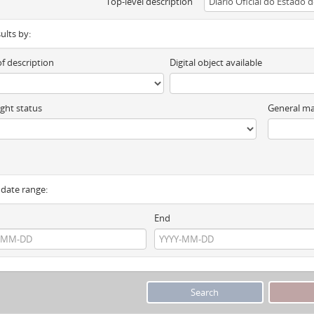
Top-level description
sults by:
of description
Digital object available
ght status
General ma
y date range:
End