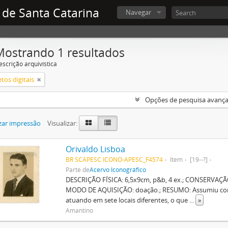
 de Santa Catarina
Navegar
Mostrando 1 resultados
escrição arquivística
tos digitais
Opções de pesquisa avanç
zar impressão
Visualizar:
Orivaldo Lisboa
BR SCAPESC ICONO-APESC_F4574
Item
[19--?]
Parte de
Acervo Iconográfico
DESCRIÇÃO FÍSICA: 6,5x9cm, p&b, 4 ex.; CONSERVAÇÃO
MODO DE AQUISIÇÃO: doação.; RESUMO: Assumiu como
atuando em sete locais diferentes, o que
...
»
Amantino