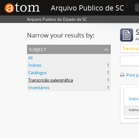
Arquivo Publico de SC
Arquivo Publico do Estado de SC
Narrow your results by:
Ar
subject
Transcriç
All
Índices
1
Catálogos
1
Print 
Transcrição paleográfica
1
Inventários
1
Instr
Instr