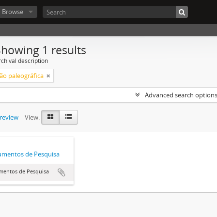
Browse
Showing 1 results
chival description
ão paleográfica
Advanced search option
preview
View:
umentos de Pesquisa
umentos de Pesquisa