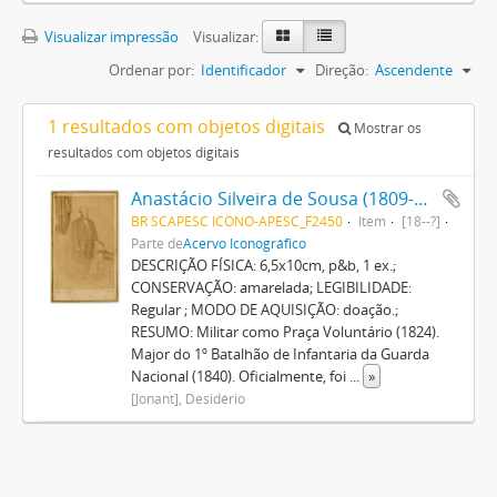
Visualizar impressão
Visualizar:
Ordenar por:
Identificador
Direção:
Ascendente
1 resultados com objetos digitais
Mostrar os
resultados com objetos digitais
Anastácio Silveira de Sousa (1809-1880)
BR SCAPESC ICONO-APESC_F2450
Item
[18--?]
Parte de
Acervo Iconográfico
DESCRIÇÃO FÍSICA: 6,5x10cm, p&b, 1 ex.;
CONSERVAÇÃO: amarelada; LEGIBILIDADE:
Regular ; MODO DE AQUISIÇÃO: doação.;
RESUMO: Militar como Praça Voluntário (1824).
Major do 1º Batalhão de Infantaria da Guarda
Nacional (1840). Oficialmente, foi
...
»
[Jonant], Desidério