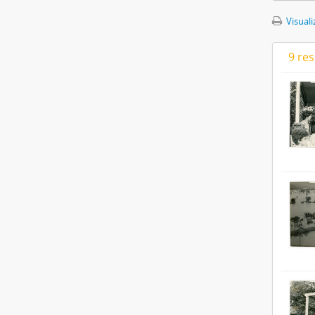
Visuali
9 re