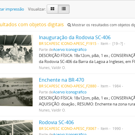
zar impressão
Visualizar:
sultados com objetos digitais
Mostrar os resultados com objetos dig
Inauguração da Rodovia SC-406
BR SCAPESC ICONO-APESC_F1915
Item
[19--?]
Parte de
Acervo Iconográfico
DESCRIÇÃO FÍSICA: 18x12cm, p&b, 1 ex.; CONSERVAÇ
da Rodovia SC-406 da Barra da Lagoa a Ingleses, em F
Nunes, Valdir O.
Enchente na BR-470
BR SCAPESC ICONO-APESC_F2880
Item
1984
Parte de
Acervo Iconográfico
DESCRIÇÃO FÍSICA: 18x12cm, p&b, 1 ex.; CONSERVAÇ
AQUISIÇÃO: doação.; RESUMO: Enchente na zona rura
Nunes, Valdir O.
Rodovia SC-406
BR SCAPESC ICONO-APESC_F3067
Item
1990
Parte de
Acervo Iconográfico