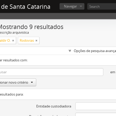
 de Santa Catarina
Navegar
Mostrando 9 resultados
escrição arquivística
ldir O.
Rodovias
Opções de pesquisa avanç
ar resultados com:
em
ionar novo critério
resultados para:
Entidade custodiadora