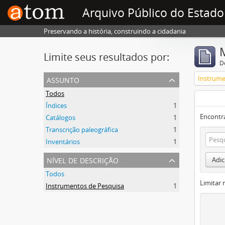
Arquivo Público do Estado
Preservando a história, construindo a cidadania
Limite seus resultados por:
D
assunto
Instrume
Todos
Índices
1
Encontr
Catálogos
1
Transcrição paleográfica
1
Inventários
1
nível de descrição
Adic
Todos
Limitar 
Instrumentos de Pesquisa
1