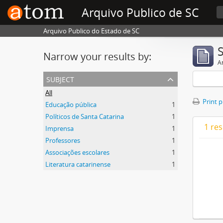
Arquivo Publico de SC
Arquivo Publico do Estado de SC
Narrow your results by:
Ar
subject
All
Print 
Educação pública
1
Políticos de Santa Catarina
1
1 res
Imprensa
1
Professores
1
Associações escolares
1
Literatura catarinense
1