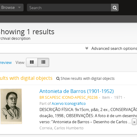
Browse
Showing 1 results
chival description
Advanced search option
preview
View:
ults with digital objects
Show results with digital objects
Antonieta de Barros (1901-1952)
BR SCAPESC ICONO-APESC_F0236
Item
1971
Part of
Acervo Iconográfico
DESCRIÇÃO FÍSICA: 9x15cm, p&b, 2 ex.; CONSERVAÇÃ
doação, 1998.; OBSERVAÇÕES: A foto é de um desenho
verso: “Antonieta de Barros – Desenho de Carlos
...
»
Correia, Carlos Humberto