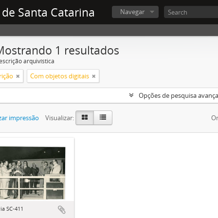
 de Santa Catarina
Navegar
Mostrando 1 resultados
escrição arquivística
rição
Com objetos digitais
Opções de pesquisa avanç
zar impressão
Visualizar:
Or
ia SC-411