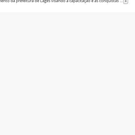
mento da prefeitura de Lages visando a capacitação e as conquistas
...
»