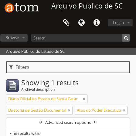
Arquivo Publico de SC
Log in
Browse
Arquivo Publico do Estado de SC
Filters
Showing 1 results
Archival description
Diário Oficial do Estado de Santa Catarina
Diretoria de Gestão Documental
Atos do Poder Executivo
Advanced search options
Find results with: