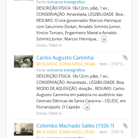
Parte de
Acervo Iconográfico
DESCRIÇÃO FÍSICA: 18x12cm, p&b, 1 ex.;
CONSERVAÇÃO: Amarelada; LEGIBILIDADE: Boa ;
RESUMO: O vice-governador Marcos Henrique
com Saturnino Dodan, Arnaldo Schmitz Junior,
Vinício Tortato, Engenheiro Menel e Arnaldo
Schmitz Junior. Marcos Henrique,
...
»
Souza, Odair A.
Carlos Augusto Caminha
BR SCAPESC ICONO-APESC_F6340
Item
[1971]
Parte de
Acervo Iconográfico
DESCRIÇÃO FÍSICA: 18x12cm, p&b, 1 ex.;
CONSERVAÇÃO: Amarelada ; LEGIBILIDADE: Boa;
MODO DE AQUISIÇÃO: doação.; RESUMO: Carlos
Augusto Caminha em palestra no auditório das
Centrais Elétricas de Santa Catarina – CELESC, em
Florianópolis. O Capitão
...
»
Souza, Odair A.
Colombo Machado Salles (1926-?)
BR SCAPESC ICONO-APESC_F5591
Item
[197-?]
Parte de
Acervo Iconográfico