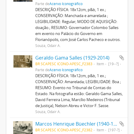
Parte de
Acervo Iconográfico
DESCRIÇÃO FÍSICA: 18x12cm, p&b, 1 ex.;
CONSERVAÇÃO: Manchada e amarelada ;
LEGIBILIDADE: Regular; MODO DE AQUISIÇÃO:
doação.; RESUMO: Governador Colombo Salles
em evento no Palácio do Governo em
Florianópolis, com José Carlos Pacheco e outros.
Souza, Odair A.
Geraldo Gama Salles (1929-2014)
BR SCAPESC ICONO-APESC_F2383
Item
[19--?]
Parte de
Acervo Iconográfico
DESCRIÇÃO FÍSICA: 18x12cm, p&b, 1 ex.;
CONSERVAÇÃO: Amarelada; LEGIBILIDADE: Boa ;
RESUMO: Evento no Tribunal de Contas do
Estado. Na fotografia estão: Geraldo Gama Salles,
David Ferreira Lima, Marcílio Medeiros (Tribunal
de Justiça), Nelson Abreu e Victor F. Sasse.
Souza, Odair A.
Marcos Henrique Büechler (1940-1997)
BR SCAPESC ICONO-APESC_F2382
Item
[197-?]