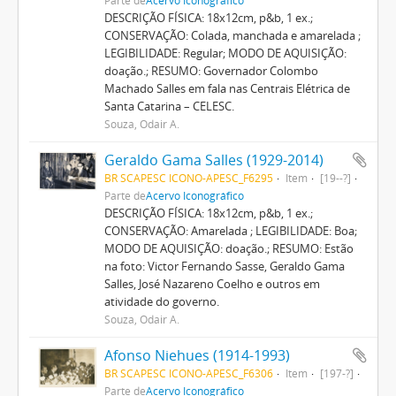
DESCRIÇÃO FÍSICA: 18x12cm, p&b, 1 ex.;
CONSERVAÇÃO: Colada, manchada e amarelada ;
LEGIBILIDADE: Regular; MODO DE AQUISIÇÃO:
doação.; RESUMO: Governador Colombo
Machado Salles em fala nas Centrais Elétrica de
Santa Catarina – CELESC.
Souza, Odair A.
Geraldo Gama Salles (1929-2014)
BR SCAPESC ICONO-APESC_F6295
Item
[19--?]
Parte de
Acervo Iconográfico
DESCRIÇÃO FÍSICA: 18x12cm, p&b, 1 ex.;
CONSERVAÇÃO: Amarelada ; LEGIBILIDADE: Boa;
MODO DE AQUISIÇÃO: doação.; RESUMO: Estão
na foto: Victor Fernando Sasse, Geraldo Gama
Salles, José Nazareno Coelho e outros em
atividade do governo.
Souza, Odair A.
Afonso Niehues (1914-1993)
BR SCAPESC ICONO-APESC_F6306
Item
[197-?]
Parte de
Acervo Iconográfico