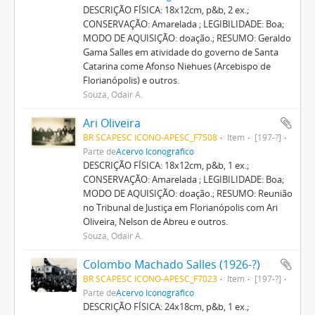
DESCRIÇÃO FÍSICA: 18x12cm, p&b, 2 ex.;
CONSERVAÇÃO: Amarelada ; LEGIBILIDADE: Boa;
MODO DE AQUISIÇÃO: doação.; RESUMO: Geraldo
Gama Salles em atividade do governo de Santa
Catarina come Afonso Niehues (Arcebispo de
Florianópolis) e outros.
Souza, Odair A.
Ari Oliveira
BR SCAPESC ICONO-APESC_F7508
Item
[197-?]
Parte de
Acervo Iconográfico
DESCRIÇÃO FÍSICA: 18x12cm, p&b, 1 ex.;
CONSERVAÇÃO: Amarelada ; LEGIBILIDADE: Boa;
MODO DE AQUISIÇÃO: doação.; RESUMO: Reunião
no Tribunal de Justiça em Florianópolis com Ari
Oliveira, Nelson de Abreu e outros.
Souza, Odair A.
Colombo Machado Salles (1926-?)
BR SCAPESC ICONO-APESC_F7023
Item
[197-?]
Parte de
Acervo Iconográfico
DESCRIÇÃO FÍSICA: 24x18cm, p&b, 1 ex.;