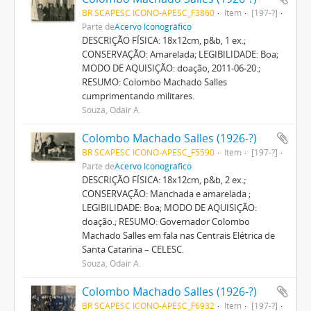
BR SCAPESC ICONO-APESC_F3860
Item
[197-?]
Parte de
Acervo Iconográfico
DESCRIÇÃO FÍSICA: 18x12cm, p&b, 1 ex.;
CONSERVAÇÃO: Amarelada; LEGIBILIDADE: Boa;
MODO DE AQUISIÇÃO: doação, 2011-06-20.;
RESUMO: Colombo Machado Salles
cumprimentando militares.
Souza, Odair A.
Colombo Machado Salles (1926-?)
BR SCAPESC ICONO-APESC_F5590
Item
[197-?]
Parte de
Acervo Iconográfico
DESCRIÇÃO FÍSICA: 18x12cm, p&b, 2 ex.;
CONSERVAÇÃO: Manchada e amarelada ;
LEGIBILIDADE: Boa; MODO DE AQUISIÇÃO:
doação.; RESUMO: Governador Colombo
Machado Salles em fala nas Centrais Elétrica de
Santa Catarina – CELESC.
Souza, Odair A.
Colombo Machado Salles (1926-?)
BR SCAPESC ICONO-APESC_F6932
Item
[197-?]