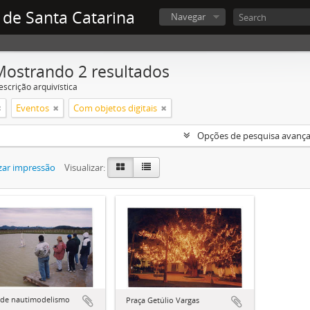
 de Santa Catarina
Navegar
Mostrando 2 resultados
escrição arquivística
Eventos
Com objetos digitais
Opções de pesquisa avanç
zar impressão
Visualizar:
 de nautimodelismo
Praça Getúlio Vargas