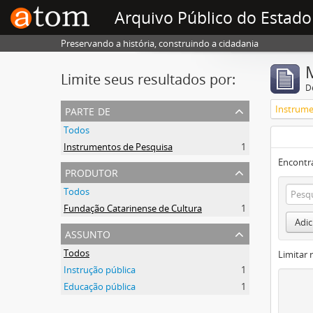
Arquivo Público do Estado
Preservando a história, construindo a cidadania
Limite seus resultados por:
D
parte de
Instrume
Todos
Instrumentos de Pesquisa
1
Encontr
produtor
Todos
Fundação Catarinense de Cultura
1
Adic
assunto
Todos
Limitar 
Instrução pública
1
Educação pública
1