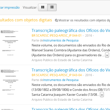
zar impressão
Visualizar:
sultados com objetos digitais
Mostrar os resultados com objetos dig
BR SCAPESC IPESQ-APESC_IP 044-01
2016
Parte de
Instrumentos de Pesquisa
Neste volume, os documentos são enviados do Rio de J
Manoel Soares Coimbra (Ajudante das Ordens), Conde
(Ajudante das Ordens) para os governadores da
...
»
Arquivo Público do Estado de Santa Catarina
BR SCAPESC IPESQ-APESC_IP 043-04
2016
Parte de
Instrumentos de Pesquisa
Neste volume, os documentos são enviados do Rio de 
(13/08/1802 a 09/08/1806) e Conde dos Arcos (08/11/
Santa Catarina Joaquim Xavier Curado (13/08
...
»
Arquivo Público do Estado de Santa Catarina