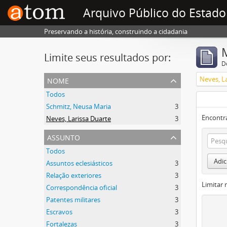
Arquivo Público do Estado
Preservando a história, construindo a cidadania
Limite seus resultados por:
D
nome
Neves, L
Todos
Schmitz, Neusa Maria
3
Encontr
Neves, Larissa Duarte
3
assunto
Todos
Adic
Assuntos eclesiásticos
3
Relação exteriores
3
Limitar 
Correspondência oficial
3
Patentes militares
3
Escravos
3
Fortalezas
3