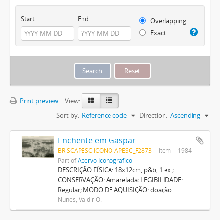
Start
End
Overlapping
Exact
Print preview
View:
Sort by:
Reference code
Direction:
Ascending
Enchente em Gaspar
BR SCAPESC ICONO-APESC_F2873
Item
1984
Part of
Acervo Iconográfico
DESCRIÇÃO FÍSICA: 18x12cm, p&b, 1 ex.;
CONSERVAÇÃO: Amarelada; LEGIBILIDADE:
Regular; MODO DE AQUISIÇÃO: doação.
Nunes, Valdir O.