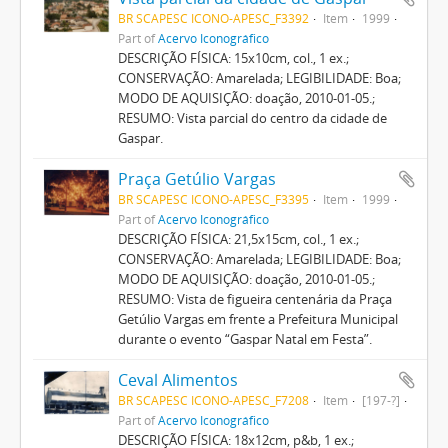
BR SCAPESC ICONO-APESC_F3392
Item
1999
Part of
Acervo Iconográfico
DESCRIÇÃO FÍSICA: 15x10cm, col., 1 ex.;
CONSERVAÇÃO: Amarelada; LEGIBILIDADE: Boa;
MODO DE AQUISIÇÃO: doação, 2010-01-05.;
RESUMO: Vista parcial do centro da cidade de
Gaspar.
Praça Getúlio Vargas
BR SCAPESC ICONO-APESC_F3395
Item
1999
Part of
Acervo Iconográfico
DESCRIÇÃO FÍSICA: 21,5x15cm, col., 1 ex.;
CONSERVAÇÃO: Amarelada; LEGIBILIDADE: Boa;
MODO DE AQUISIÇÃO: doação, 2010-01-05.;
RESUMO: Vista de figueira centenária da Praça
Getúlio Vargas em frente a Prefeitura Municipal
durante o evento “Gaspar Natal em Festa”.
Ceval Alimentos
BR SCAPESC ICONO-APESC_F7208
Item
[197-?]
Part of
Acervo Iconográfico
DESCRIÇÃO FÍSICA: 18x12cm, p&b, 1 ex.;