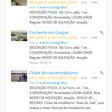
BR SCAPESC ICONO-APESC_F2872
Item
1984
Part of
Acervo Iconográfico
DESCRIÇÃO FÍSICA: 18x12cm, p&b, 1 ex.;
CONSERVAÇÃO: Amarelada; LEGIBILIDADE:
Regular; MODO DE AQUISIÇÃO: doação.
Enchente em Gaspar
BR SCAPESC ICONO-APESC_F2873
Item
1984
Part of
Acervo Iconográfico
DESCRIÇÃO FÍSICA: 18x12cm, p&b, 1 ex.;
CONSERVAÇÃO: Amarelada; LEGIBILIDADE:
Regular; MODO DE AQUISIÇÃO: doação.
Nunes, Valdir O.
Clube de nautimodelismo
BR SCAPESC ICONO-APESC_F3388
Item
1999
Part of
Acervo Iconográfico
DESCRIÇÃO FÍSICA: 21,5x15cm, col., 1 ex.;
CONSERVAÇÃO: Amarelada; LEGIBILIDADE: Boa;
MODO DE AQUISIÇÃO: doação, 2010-01-05.;
RESUMO: Clube de modelismo “Asas do Vale”, que
realiza o maior festival de modelismo das