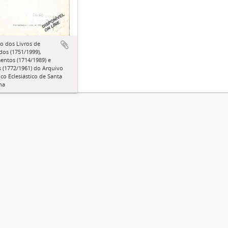
o dos Livros de
dos (1751/1999),
entos (1714/1989) e
 (1772/1961) do Arquivo
ico Eclesiástico de Santa
na