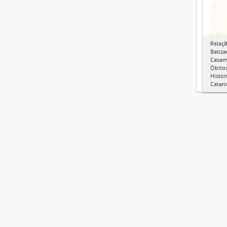
Relaçã
Batiza
Casam
Óbitos
Histór
Catari