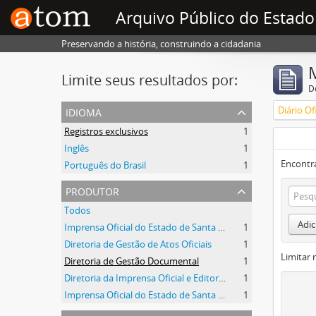
Arquivo Público do Estado
Preservando a história, construindo a cidadania
Limite seus resultados por:
D
idioma
Registros exclusivos
1
Inglês
1
Encontr
Português do Brasil
1
produtor
Todos
Adic
Imprensa Oficial do Estado de Santa Catarina
1
Diretoria de Gestão de Atos Oficiais
1
Limitar 
Diretoria de Gestão Documental
1
Diretoria da Imprensa Oficial e Editora de Santa Catarina
1
Imprensa Oficial do Estado de Santa Catarina S/A
1