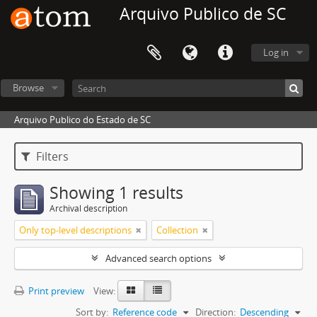
Arquivo Publico de SC
Log in
Browse
Arquivo Publico do Estado de SC
Filters
Showing 1 results
Archival description
Only top-level descriptions
Collection
Advanced search options
Print preview
View:
Sort by:
Reference code
Direction:
Descending