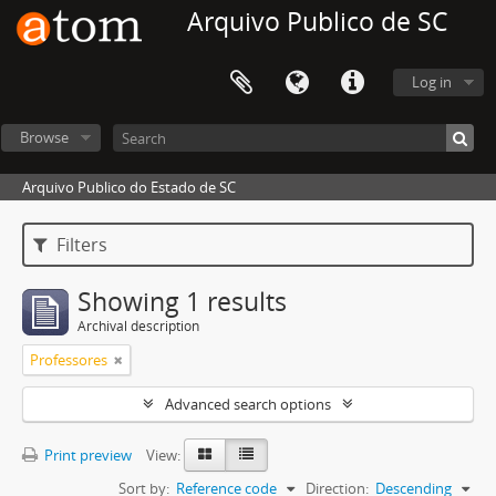
Arquivo Publico de SC
Log in
Browse
Arquivo Publico do Estado de SC
Filters
Showing 1 results
Archival description
Professores
Advanced search options
Print preview
View:
Sort by:
Reference code
Direction:
Descending