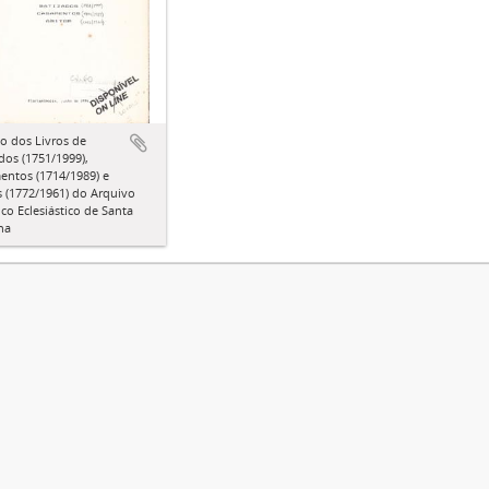
o dos Livros de
dos (1751/1999),
entos (1714/1989) e
 (1772/1961) do Arquivo
ico Eclesiástico de Santa
na