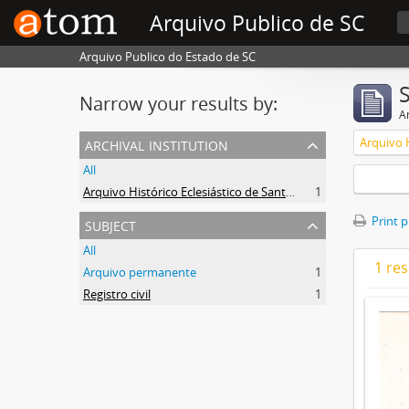
Arquivo Publico de SC
Arquivo Publico do Estado de SC
Narrow your results by:
Ar
archival institution
All
Arquivo Histórico Eclesiástico de Santa Catarina
1
subject
Print 
All
1 res
Arquivo permanente
1
Registro civil
1