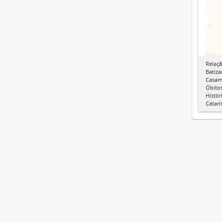
Relaçã
Batiza
Casam
Óbitos
Histór
Catari