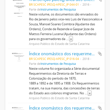
BR SCAPESC IPESQ-APESC_IP 044-01
2016
Parte de
Instrumentos de Pesquisa
Neste volume, os documentos são enviados do
Rio de Janeiro pelos vice-reis Luis de Vasconcelos e
Souza, Manoel Soares Coimbra (Ajudante das
Ordens), Conde de Rezende e Gaspar Joze de
Mattos Ferreira Lucena (Ajudante das Ordens)
para os governadores da
...
»
Arquivo Público do Estado de Santa Catarina
Índice onomástico dos requerimentos de concessões de terras da Diretoria de Terras e Colonização (1870/1908), v. 4
BR SCAPESC IPESQ-APESC_IP 016-04
2018
Parte de
Instrumentos de Pesquisa
Neste volume foi organizada a Série documental
Requerimentos da Diretoria de Terras e
Colonização do período de 1870,
1889 a 1892 e de 1895 a 1908. Os Requerimentos
tratam, na sua maioria, das concessões de terras
do Estado aos colonos imigrantes. No
...
»
Arquivo Público do Estado de Santa Catarina
Índice onomástico dos requerimentos de concessões de terras da Diretoria de Terras e Colonização (1867/1926), v. 3