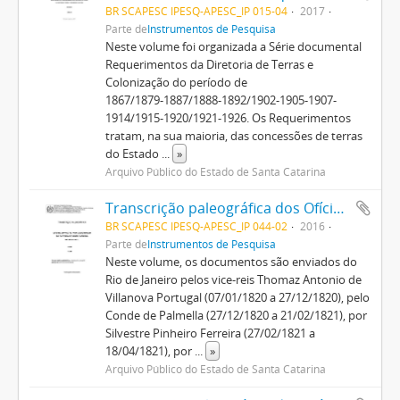
BR SCAPESC IPESQ-APESC_IP 015-04
2017
Parte de
Instrumentos de Pesquisa
Neste volume foi organizada a Série documental
Requerimentos da Diretoria de Terras e
Colonização do período de
1867/1879-1887/1888-1892/1902-1905-1907-
1914/1915-1920/1921-1926. Os Requerimentos
tratam, na sua maioria, das concessões de terras
do Estado
...
»
Arquivo Público do Estado de Santa Catarina
Transcrição paleográfica dos Ofícios do Vice-Rei para Governo da Capitania (1820/1821), v. 8
BR SCAPESC IPESQ-APESC_IP 044-02
2016
Parte de
Instrumentos de Pesquisa
Neste volume, os documentos são enviados do
Rio de Janeiro pelos vice-reis Thomaz Antonio de
Villanova Portugal (07/01/1820 a 27/12/1820), pelo
Conde de Palmella (27/12/1820 a 21/02/1821), por
Silvestre Pinheiro Ferreira (27/02/1821 a
18/04/1821), por
...
»
Arquivo Público do Estado de Santa Catarina