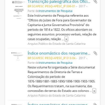
Transcrição paleográfica dos Ofícios dos Juízos de Fora para Governo da Capitania e Junta Governativa Provisória (1814/1822), v. 1
BR SCAPESC IPESQ-APESC_IP 036-01
2017
Parte de
Instrumentos de Pesquisa
Este Instrumento de Pesquisa referente aos
“Ofícios do Juízes de Fora para Governador da
Capitania e Junta Governativa Provisória” do
período de 1814 a 1822. Os ofícios abordam os
seguintes assuntos: processos verbais, relação de
casas ocupadas, relação
...
»
Arquivo Público do Estado de Santa Catarina
Índice onomástico dos requerimentos de concessões de terras da Diretoria de Terras e Colonização (1876/1905), v. 2
BR SCAPESC IPESQ-APESC_IP 013-04
2017
Parte de
Instrumentos de Pesquisa
Neste volume foi organizada a Série documental
Requerimentos da Diretoria de Terras e
Colonização do período de
1876-1880/1881-1883-1890/1898-1900-1903-1905.
Os Requerimentos tratam, na sua maioria, das
concessões de terras do Estado aos colonos
...
»
Arquivo Público do Estado de Santa Catarina
Índice onomástico dos requerimentos de concessões de terras da Diretoria de Terras e Colonização (1885/1908), v. 5