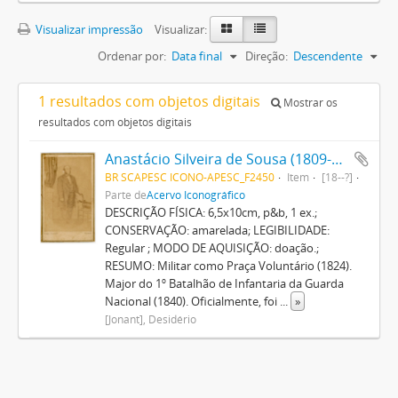
Visualizar impressão
Visualizar:
Ordenar por:
Data final
Direção:
Descendente
1 resultados com objetos digitais
Mostrar os
resultados com objetos digitais
Anastácio Silveira de Sousa (1809-1880)
BR SCAPESC ICONO-APESC_F2450
Item
[18--?]
Parte de
Acervo Iconográfico
DESCRIÇÃO FÍSICA: 6,5x10cm, p&b, 1 ex.;
CONSERVAÇÃO: amarelada; LEGIBILIDADE:
Regular ; MODO DE AQUISIÇÃO: doação.;
RESUMO: Militar como Praça Voluntário (1824).
Major do 1º Batalhão de Infantaria da Guarda
Nacional (1840). Oficialmente, foi
...
»
[Jonant], Desidério