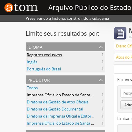
Arquivo Público do Estado
Preservando a história, construindo a cidadania
Limite seus resultados por:
D
idioma
Registros exclusivos
1
Atos do 
Inglês
1
Português do Brasil
1
produtor
Encontr
Todos
Imprensa Oficial do Estado de Santa Catarina
1
Diretoria de Gestão de Atos Oficiais
1
Adic
Diretoria de Gestão Documental
1
Diretoria da Imprensa Oficial e Editora de Santa Catarina
1
Limitar 
Imprensa Oficial do Estado de Santa Catarina S/A
1