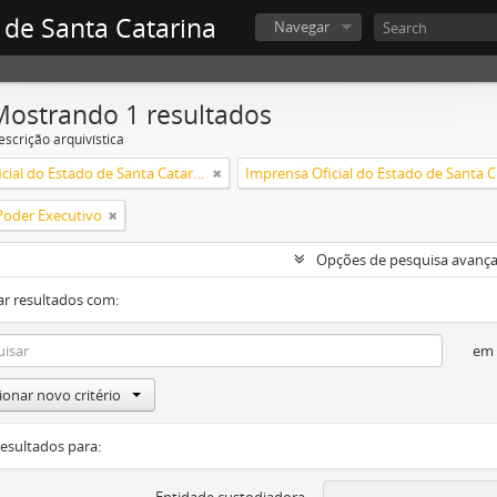
 de Santa Catarina
Navegar
Mostrando 1 resultados
escrição arquivística
Diário Oficial do Estado de Santa Catarina
Impr
Poder Executivo
Opções de pesquisa avanç
ar resultados com:
em
ionar novo critério
resultados para: