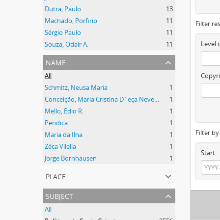
Dutra, Paulo
13
Machado, Porfirio
11
Filter re
Sérgio Paulo
11
Level 
Souza, Odair A.
11
name
All
Copyri
Schmitz, Neusa Maria
1
Conceição, Maria Cristina D´eça Neves Luz da
1
Mello, Édio R.
1
Pendica
1
Filter b
Maria da Ilha
1
Zéca Vilella
1
Start
Jorge Bornhausen
1
place
subject
All