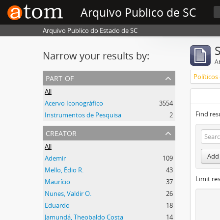
Arquivo Publico de SC
Arquivo Publico do Estado de SC
Narrow your results by:
Ar
part of
Políticos
All
Acervo Iconográfico
3554
Find res
Instrumentos de Pesquisa
2
creator
All
Add 
Ademir
109
Mello, Édio R.
43
Limit res
Maurício
37
Nunes, Valdir O.
26
Eduardo
18
Jamundá, Theobaldo Costa
14