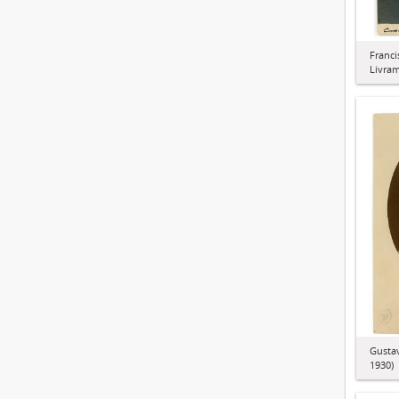
Franci
Livram
Gustav
1930)