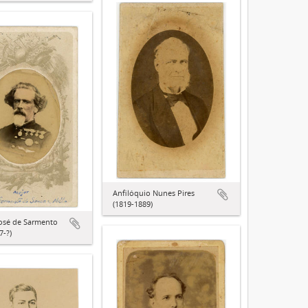
Anfilóquio Nunes Pires
(1819-1889)
osé de Sarmento
7-?)