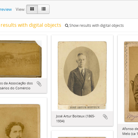
preview
View:
results with digital objects
Show results with digital objects
os da Associação dos
sários do Comércio
José Artur Boiteux (1865-
1934)
Afonso d
Melo (ca 1