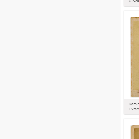
Olivei
Domin
Livra