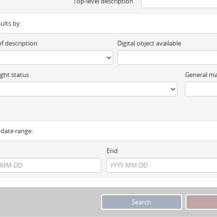
Top-level description
sults by:
of description
Digital object available
ght status
General ma
y date range:
End