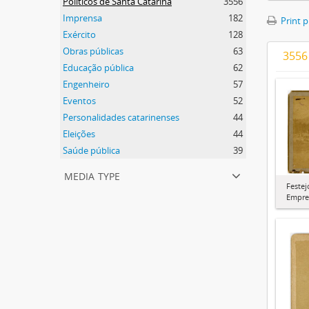
Políticos de Santa Catarina
3556
Imprensa
182
Print 
Exército
128
Obras públicas
63
3556 
Educação pública
62
Engenheiro
57
Eventos
52
Personalidades catarinenses
44
Eleições
44
Saúde pública
39
media type
Festej
Empre