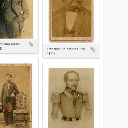
riolano Aducci
5)
Frederico Bruestlein (1835-
1911)