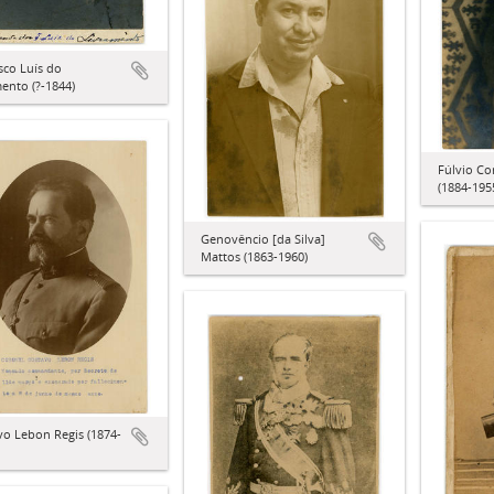
sco Luís do
ento (?-1844)
Fúlvio Co
(1884-195
Genovêncio [da Silva]
Mattos (1863-1960)
o Lebon Regis (1874-