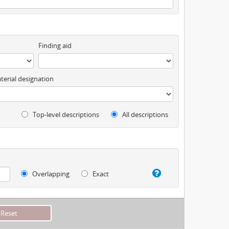
Finding aid
terial designation
Top-level descriptions
All descriptions
Overlapping
Exact