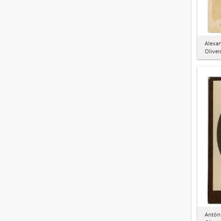
Alexan
Olivei
Antôni