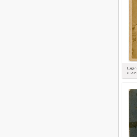
Eugêni
e Seib