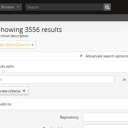
Browse
Showing 3556 results
chival description
 de Santa Catarina
Advanced search option
ults with:
in
new criteria
ults to:
Repository