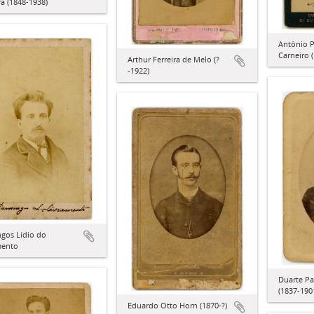
ra (1848-1938)
Antônio P
Carneiro 
Arthur Ferreira de Melo (?
-1922)
gos Lídio do
mento
Duarte Pa
(1837-190
Eduardo Otto Horn (1870-?)