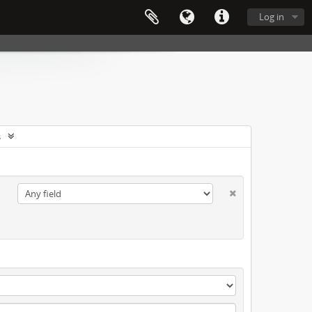
Log in
s