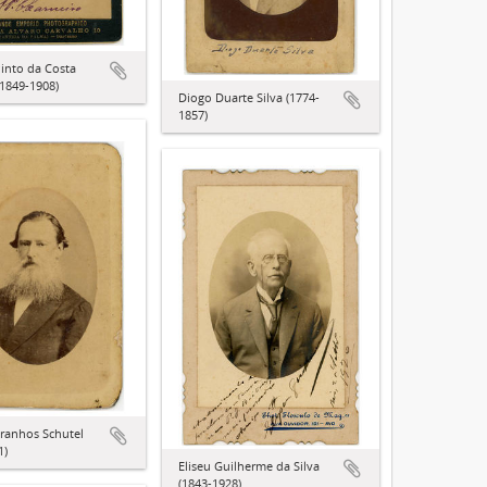
into da Costa
(1849-1908)
Diogo Duarte Silva (1774-
1857)
ranhos Schutel
1)
Eliseu Guilherme da Silva
(1843-1928)