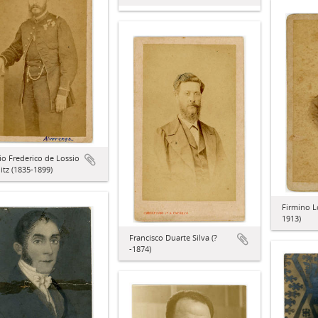
o Frederico de Lossio
litz (1835-1899)
Firmino L
1913)
Francisco Duarte Silva (?
-1874)