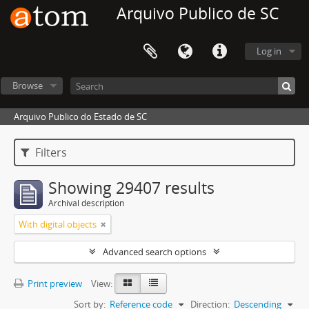
Arquivo Publico de SC
Log in
Browse
Arquivo Publico do Estado de SC
Filters
Showing 29407 results
Archival description
With digital objects
Advanced search options
Print preview
View:
Sort by:
Reference code
Direction:
Descending