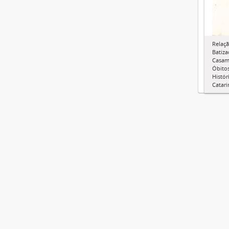
Relaçã
Batiza
Casam
Óbitos
Histór
Catari