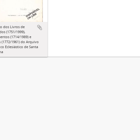
o dos Livros de
dos (1751/1999),
entos (1714/1989) e
 (1772/1961) do Arquivo
ico Eclesiástico de Santa
na