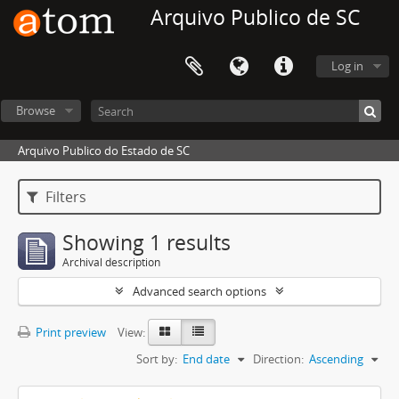
Arquivo Publico de SC
Log in
Browse
Arquivo Publico do Estado de SC
Filters
Showing 1 results
Archival description
Advanced search options
Print preview
View:
Sort by:
End date
Direction:
Ascending