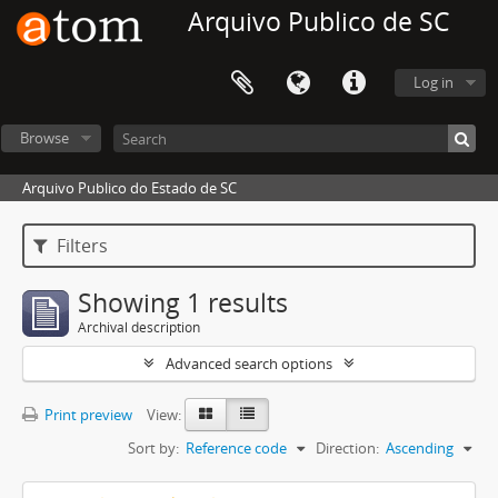
Arquivo Publico de SC
Log in
Browse
Arquivo Publico do Estado de SC
Filters
Showing 1 results
Archival description
Advanced search options
Print preview
View:
Sort by:
Reference code
Direction:
Ascending